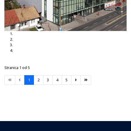
Mercedes Italija
MAXI Centar Orašje
Zgrada EU
Hotel PARK Dobroj
Stranica 1 od 5
1
2
3
4
5