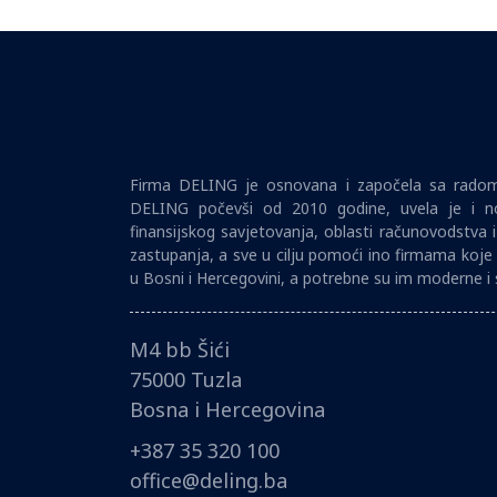
Firma DELING je osnovana i započela sa radom 
DELING počevši od 2010 godine, uvela je i no
finansijskog savjetovanja, oblasti računovodstva 
zastupanja, a sve u cilju pomoći ino firmama koje 
u Bosni i Hercegovini, a potrebne su im moderne i 
M4 bb Šići
75000 Tuzla
Bosna i Hercegovina
+387 35 320 100
office@deling.ba