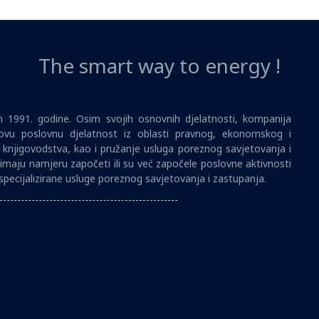
The smart way to energy !
1991. godine. Osim svojih osnovnih djelatnosti, kompanija
vu poslovnu djelatnost iz oblasti pravnog, ekonomskog i
i knjigovodstva, kao i pružanje usluga poreznog savjetovanja i
imaju namjeru započeti ili su već započele poslovne aktivnosti
specijalizirane usluge poreznog savjetovanja i zastupanja.