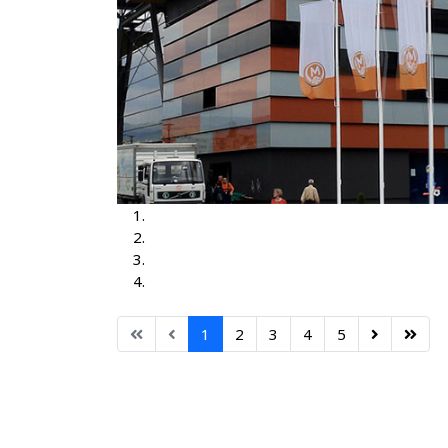
Mercedes Italija
MAXI Centar Orašje
Zgrada EU
Hotel PARK Dobroj
1
2
3
4
5