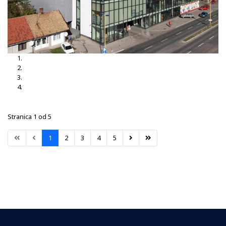
Mercedes Italija
MAXI Centar Orašje
Zgrada EU
Hotel PARK Dobroj
Stranica 1 od 5
1
2
3
4
5