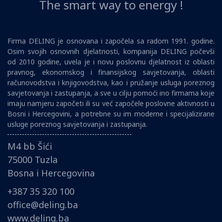
The smart way to energy !
Firma DELING je osnovana i započela sa radom 1991. godine.
Osim svojih osnovnih djelatnosti, kompanija DELING počevši
od 2010 godine, uvela je i novu poslovnu djelatnost iz oblasti
pravnog, ekonomskog i finansijskog savjetovanja, oblasti
računovodstva i knjigovodstva, kao i pružanje usluga poreznog
savjetovanja i zastupanja, a sve u cilju pomoći ino firmama koje
imaju namjeru započeti ili su već započele poslovne aktivnosti u
Bosni i Hercegovini, a potrebne su im moderne i specijalizirane
usluge poreznog savjetovanja i zastupanja.
M4 bb Šići
75000 Tuzla
Bosna i Hercegovina
+387 35 320 100
office@deling.ba
www.deling.ba