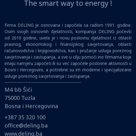
The smart way to energy !
Firma DELING je osnovana i započela sa radom 1991. godine.
Osim svojih osnovnih djelatnosti, kompanija DELING počevši
od 2010 godine, uvela je i novu poslovnu djelatnost iz oblasti
pravnog, ekonomskog i finansijskog savjetovanja, oblasti
računovodstva i knjigovodstva, kao i pružanje usluga poreznog
savjetovanja i zastupanja, a sve u cilju pomoći ino firmama koje
imaju namjeru započeti ili su već započele poslovne aktivnosti u
Bosni i Hercegovini, a potrebne su im moderne i specijalizirane
usluge poreznog savjetovanja i zastupanja.
M4 bb Šići
75000 Tuzla
Bosna i Hercegovina
+387 35 320 100
office@deling.ba
www.deling.ba