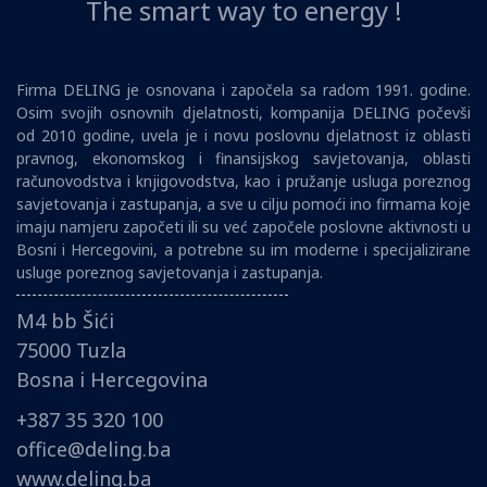
The smart way to energy !
Firma DELING je osnovana i započela sa radom 1991. godine.
Osim svojih osnovnih djelatnosti, kompanija DELING počevši
od 2010 godine, uvela je i novu poslovnu djelatnost iz oblasti
pravnog, ekonomskog i finansijskog savjetovanja, oblasti
računovodstva i knjigovodstva, kao i pružanje usluga poreznog
savjetovanja i zastupanja, a sve u cilju pomoći ino firmama koje
imaju namjeru započeti ili su već započele poslovne aktivnosti u
Bosni i Hercegovini, a potrebne su im moderne i specijalizirane
usluge poreznog savjetovanja i zastupanja.
M4 bb Šići
75000 Tuzla
Bosna i Hercegovina
+387 35 320 100
office@deling.ba
www.deling.ba