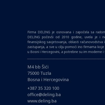
Firma DELING je osnovana i započela sa radom 
DELING počevši od 2010 godine, uvela je i no
finansijskog savjetovanja, oblasti računovodstva 
zastupanja, a sve u cilju pomoći ino firmama koje 
u Bosni i Hercegovini, a potrebne su im moderne i 
M4 bb Šići
75000 Tuzla
Bosna i Hercegovina
+387 35 320 100
office@deling.ba
www.deling.ba