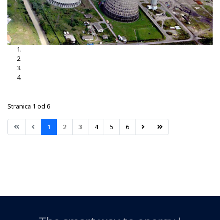
TS Brčko 3, 35-10kV
TS Brčko
TS Dubrave 35-10kV
TS Nišići
Stranica 1 od 6
1
2
3
4
5
6