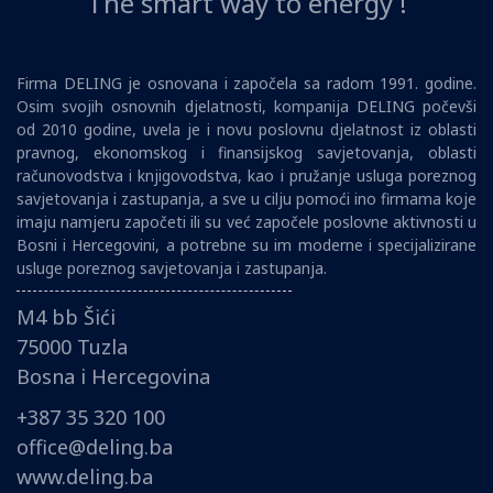
The smart way to energy !
Firma DELING je osnovana i započela sa radom 1991. godine.
Osim svojih osnovnih djelatnosti, kompanija DELING počevši
od 2010 godine, uvela je i novu poslovnu djelatnost iz oblasti
pravnog, ekonomskog i finansijskog savjetovanja, oblasti
računovodstva i knjigovodstva, kao i pružanje usluga poreznog
savjetovanja i zastupanja, a sve u cilju pomoći ino firmama koje
imaju namjeru započeti ili su već započele poslovne aktivnosti u
Bosni i Hercegovini, a potrebne su im moderne i specijalizirane
usluge poreznog savjetovanja i zastupanja.
M4 bb Šići
75000 Tuzla
Bosna i Hercegovina
+387 35 320 100
office@deling.ba
www.deling.ba