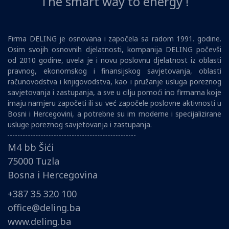
The smart way to energy !
Firma DELING je osnovana i započela sa radom 1991. godine.
Osim svojih osnovnih djelatnosti, kompanija DELING počevši
od 2010 godine, uvela je i novu poslovnu djelatnost iz oblasti
pravnog, ekonomskog i finansijskog savjetovanja, oblasti
računovodstva i knjigovodstva, kao i pružanje usluga poreznog
savjetovanja i zastupanja, a sve u cilju pomoći ino firmama koje
imaju namjeru započeti ili su već započele poslovne aktivnosti u
Bosni i Hercegovini, a potrebne su im moderne i specijalizirane
usluge poreznog savjetovanja i zastupanja.
M4 bb Šići
75000 Tuzla
Bosna i Hercegovina
+387 35 320 100
office@deling.ba
www.deling.ba