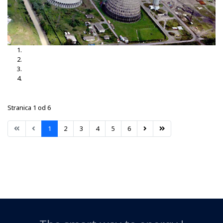
TS Brčko 3, 35-10kV
TS Brčko
TS Dubrave 35-10kV
TS Nišići
Stranica 1 od 6
1
2
3
4
5
6