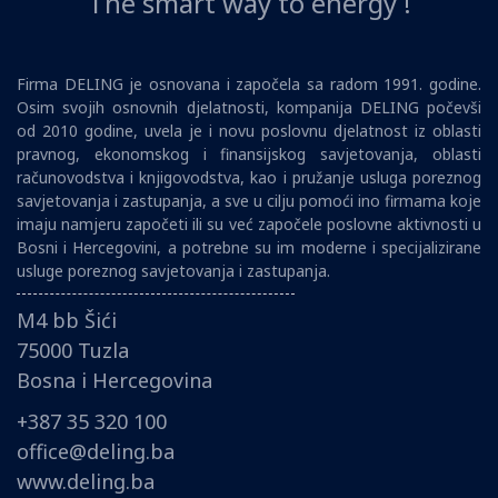
The smart way to energy !
Firma DELING je osnovana i započela sa radom 1991. godine.
Osim svojih osnovnih djelatnosti, kompanija DELING počevši
od 2010 godine, uvela je i novu poslovnu djelatnost iz oblasti
pravnog, ekonomskog i finansijskog savjetovanja, oblasti
računovodstva i knjigovodstva, kao i pružanje usluga poreznog
savjetovanja i zastupanja, a sve u cilju pomoći ino firmama koje
imaju namjeru započeti ili su već započele poslovne aktivnosti u
Bosni i Hercegovini, a potrebne su im moderne i specijalizirane
usluge poreznog savjetovanja i zastupanja.
M4 bb Šići
75000 Tuzla
Bosna i Hercegovina
+387 35 320 100
office@deling.ba
www.deling.ba