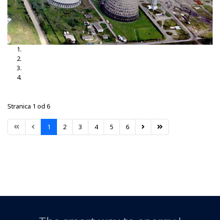
TS Brčko 3, 35-10kV
TS Brčko
TS Dubrave 35-10kV
TS Nišići
Stranica 1 od 6
1
2
3
4
5
6