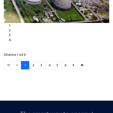
TS Brčko 3, 35-10kV
TS Brčko
TS Dubrave 35-10kV
TS Nišići
Stranica 1 od 6
1
2
3
4
5
6