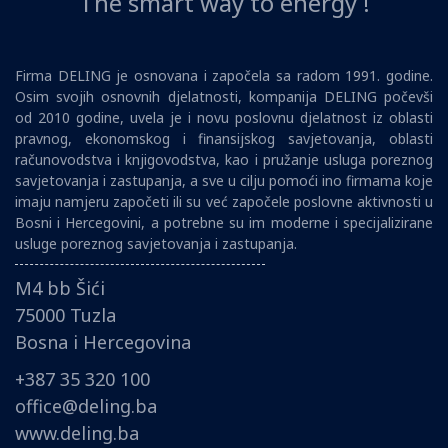
The smart way to energy !
Firma DELING je osnovana i započela sa radom 1991. godine.
Osim svojih osnovnih djelatnosti, kompanija DELING počevši
od 2010 godine, uvela je i novu poslovnu djelatnost iz oblasti
pravnog, ekonomskog i finansijskog savjetovanja, oblasti
računovodstva i knjigovodstva, kao i pružanje usluga poreznog
savjetovanja i zastupanja, a sve u cilju pomoći ino firmama koje
imaju namjeru započeti ili su već započele poslovne aktivnosti u
Bosni i Hercegovini, a potrebne su im moderne i specijalizirane
usluge poreznog savjetovanja i zastupanja.
M4 bb Šići
75000 Tuzla
Bosna i Hercegovina
+387 35 320 100
office@deling.ba
www.deling.ba