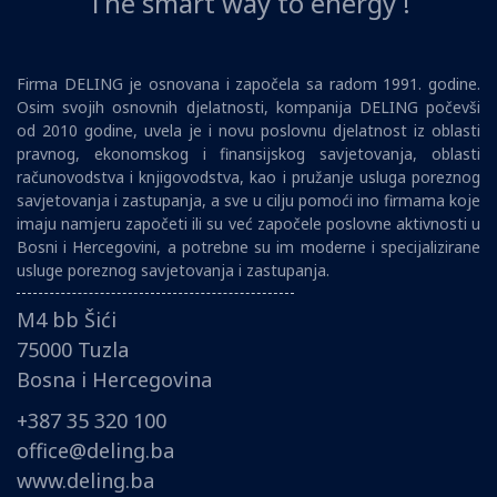
The smart way to energy !
Firma DELING je osnovana i započela sa radom 1991. godine.
Osim svojih osnovnih djelatnosti, kompanija DELING počevši
od 2010 godine, uvela je i novu poslovnu djelatnost iz oblasti
pravnog, ekonomskog i finansijskog savjetovanja, oblasti
računovodstva i knjigovodstva, kao i pružanje usluga poreznog
savjetovanja i zastupanja, a sve u cilju pomoći ino firmama koje
imaju namjeru započeti ili su već započele poslovne aktivnosti u
Bosni i Hercegovini, a potrebne su im moderne i specijalizirane
usluge poreznog savjetovanja i zastupanja.
M4 bb Šići
75000 Tuzla
Bosna i Hercegovina
+387 35 320 100
office@deling.ba
www.deling.ba