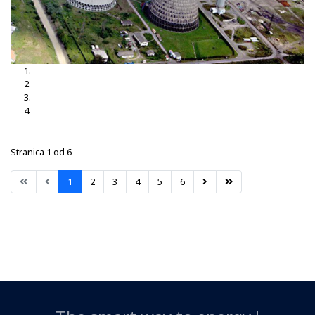
TS Brčko 3, 35-10kV
TS Brčko
TS Dubrave 35-10kV
TS Nišići
Stranica 1 od 6
1
2
3
4
5
6