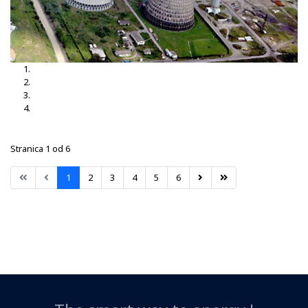
TS Brčko 3, 35-10kV
TS Brčko
TS Dubrave 35-10kV
TS Nišići
Stranica 1 od 6
1
2
3
4
5
6