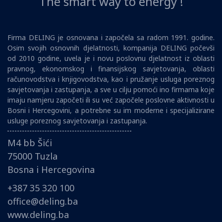
The smart way to energy !
Firma DELING je osnovana i započela sa radom 1991. godine.
Osim svojih osnovnih djelatnosti, kompanija DELING počevši
od 2010 godine, uvela je i novu poslovnu djelatnost iz oblasti
pravnog, ekonomskog i finansijskog savjetovanja, oblasti
računovodstva i knjigovodstva, kao i pružanje usluga poreznog
savjetovanja i zastupanja, a sve u cilju pomoći ino firmama koje
imaju namjeru započeti ili su već započele poslovne aktivnosti u
Bosni i Hercegovini, a potrebne su im moderne i specijalizirane
usluge poreznog savjetovanja i zastupanja.
M4 bb Šići
75000 Tuzla
Bosna i Hercegovina
+387 35 320 100
office@deling.ba
www.deling.ba