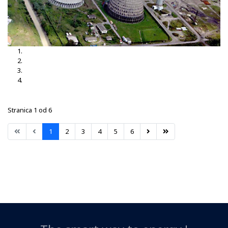
TS Brčko 3, 35-10kV
TS Brčko
TS Dubrave 35-10kV
TS Nišići
Stranica 1 od 6
1
2
3
4
5
6