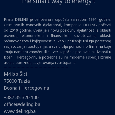
The smart way to energy !
Firma DELING je osnovana i započela sa radom 1991. godine.
Osim svojih osnovnih djelatnosti, kompanija DELING počevši
od 2010 godine, uvela je i novu poslovnu djelatnost iz oblasti
pravnog, ekonomskog i finansijskog savjetovanja, oblasti
računovodstva i knjigovodstva, kao i pružanje usluga poreznog
savjetovanja i zastupanja, a sve u cilju pomoći ino firmama koje
imaju namjeru započeti ili su već započele poslovne aktivnosti u
Bosni i Hercegovini, a potrebne su im moderne i specijalizirane
usluge poreznog savjetovanja i zastupanja.
M4 bb Šići
75000 Tuzla
Bosna i Hercegovina
+387 35 320 100
office@deling.ba
www.deling.ba