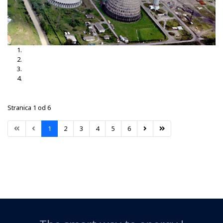
TS Brčko 3, 35-10kV
TS Brčko
TS Dubrave 35-10kV
TS Nišići
Stranica 1 od 6
1
2
3
4
5
6