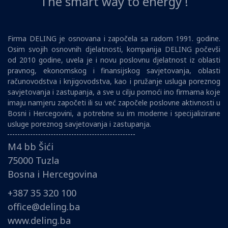
The smart way to energy !
Firma DELING je osnovana i započela sa radom 1991. godine.
Osim svojih osnovnih djelatnosti, kompanija DELING počevši
od 2010 godine, uvela je i novu poslovnu djelatnost iz oblasti
pravnog, ekonomskog i finansijskog savjetovanja, oblasti
računovodstva i knjigovodstva, kao i pružanje usluga poreznog
savjetovanja i zastupanja, a sve u cilju pomoći ino firmama koje
imaju namjeru započeti ili su već započele poslovne aktivnosti u
Bosni i Hercegovini, a potrebne su im moderne i specijalizirane
usluge poreznog savjetovanja i zastupanja.
M4 bb Šići
75000 Tuzla
Bosna i Hercegovina
+387 35 320 100
office@deling.ba
www.deling.ba