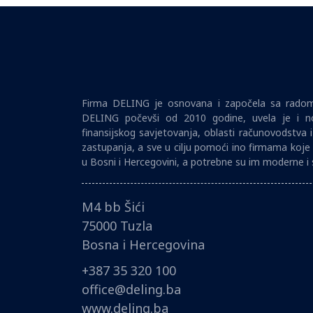
Firma DELING je osnovana i započela sa radom 
DELING počevši od 2010 godine, uvela je i no
finansijskog savjetovanja, oblasti računovodstva 
zastupanja, a sve u cilju pomoći ino firmama koje 
u Bosni i Hercegovini, a potrebne su im moderne i 
M4 bb Šići
75000 Tuzla
Bosna i Hercegovina
+387 35 320 100
office@deling.ba
www.deling.ba