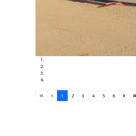
TS Brčko 3, 35-10kV
TS Brčko
TS Dubrave 35-10kV
TS Nišići
1
2
3
4
5
6