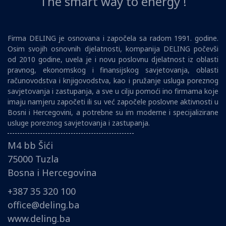
The smart way to energy !
Firma DELING je osnovana i započela sa radom 1991. godine.
Osim svojih osnovnih djelatnosti, kompanija DELING počevši
od 2010 godine, uvela je i novu poslovnu djelatnost iz oblasti
pravnog, ekonomskog i finansijskog savjetovanja, oblasti
računovodstva i knjigovodstva, kao i pružanje usluga poreznog
savjetovanja i zastupanja, a sve u cilju pomoći ino firmama koje
imaju namjeru započeti ili su već započele poslovne aktivnosti u
Bosni i Hercegovini, a potrebne su im moderne i specijalizirane
usluge poreznog savjetovanja i zastupanja.
M4 bb Šići
75000 Tuzla
Bosna i Hercegovina
+387 35 320 100
office@deling.ba
www.deling.ba