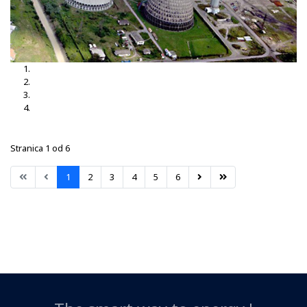
TS Brčko 3, 35-10kV
TS Brčko
TS Dubrave 35-10kV
TS Nišići
Stranica 1 od 6
1
2
3
4
5
6