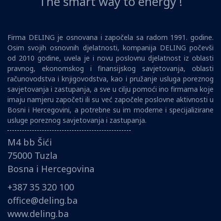
The smart way to energy !
Firma DELING je osnovana i započela sa radom 1991. godine.
Osim svojih osnovnih djelatnosti, kompanija DELING počevši
od 2010 godine, uvela je i novu poslovnu djelatnost iz oblasti
pravnog, ekonomskog i finansijskog savjetovanja, oblasti
računovodstva i knjigovodstva, kao i pružanje usluga poreznog
savjetovanja i zastupanja, a sve u cilju pomoći ino firmama koje
imaju namjeru započeti ili su već započele poslovne aktivnosti u
Bosni i Hercegovini, a potrebne su im moderne i specijalizirane
usluge poreznog savjetovanja i zastupanja.
M4 bb Šići
75000 Tuzla
Bosna i Hercegovina
+387 35 320 100
office@deling.ba
www.deling.ba