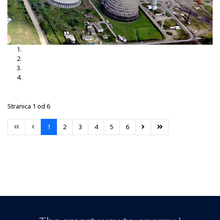
TS Brčko 3, 35-10kV
TS Brčko
TS Dubrave 35-10kV
TS Nišići
Stranica 1 od 6
1
2
3
4
5
6