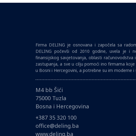
Firma DELING je osnovana i započela sa radom 
DELING počevši od 2010 godine, uvela je i no
finansijskog savjetovanja, oblasti računovodstva 
zastupanja, a sve u cilju pomoći ino firmama koje 
u Bosni i Hercegovini, a potrebne su im moderne i 
M4 bb Šići
75000 Tuzla
Bosna i Hercegovina
+387 35 320 100
office@deling.ba
www.deling.ba