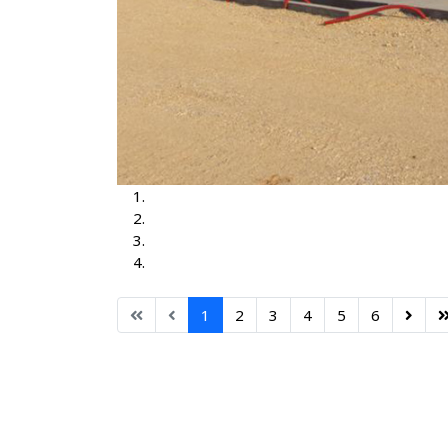
TS Brčko 3, 35-10kV
TS Brčko
TS Dubrave 35-10kV
TS Nišići
1
2
3
4
5
6