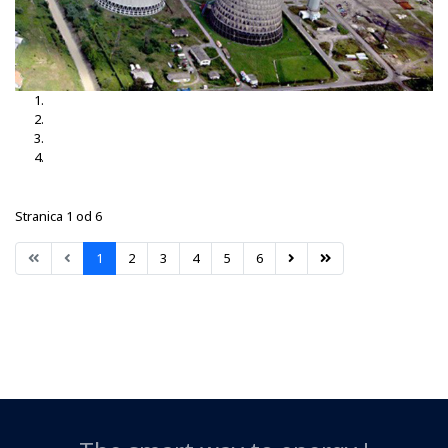
TS Brčko 3, 35-10kV
TS Brčko
TS Dubrave 35-10kV
TS Nišići
Stranica 1 od 6
1
2
3
4
5
6