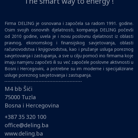
The smart way to energy !
Firma DELING je osnovana i započela sa radom 1991. godine.
Osim svojih osnovnih djelatnosti, kompanija DELING počevši
od 2010 godine, uvela je i novu poslovnu djelatnost iz oblasti
pravnog, ekonomskog i finansijskog savjetovanja, oblasti
računovodstva i knjigovodstva, kao i pružanje usluga poreznog
savjetovanja i zastupanja, a sve u cilju pomoći ino firmama koje
imaju namjeru započeti ili su već započele poslovne aktivnosti u
Bosni i Hercegovini, a potrebne su im moderne i specijalizirane
usluge poreznog savjetovanja i zastupanja.
M4 bb Šići
75000 Tuzla
Bosna i Hercegovina
+387 35 320 100
office@deling.ba
www.deling.ba