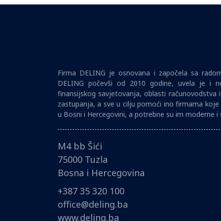
Firma DELING je osnovana i započela sa radom 
DELING počevši od 2010 godine, uvela je i no
finansijskog savjetovanja, oblasti računovodstva 
zastupanja, a sve u cilju pomoći ino firmama koje 
u Bosni i Hercegovini, a potrebne su im moderne i 
M4 bb Šići
75000 Tuzla
Bosna i Hercegovina
+387 35 320 100
office@deling.ba
www.deling.ba