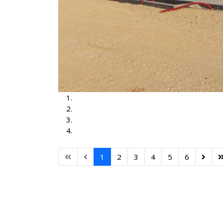
TS Brčko 3, 35-10kV
TS Brčko
TS Dubrave 35-10kV
TS Nišići
1
2
3
4
5
6