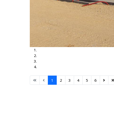
TS Brčko 3, 35-10kV
TS Brčko
TS Dubrave 35-10kV
TS Nišići
1
2
3
4
5
6