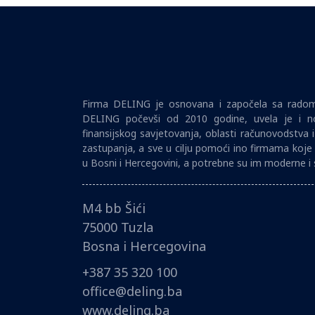
Firma DELING je osnovana i započela sa radom 
DELING počevši od 2010 godine, uvela je i no
finansijskog savjetovanja, oblasti računovodstva 
zastupanja, a sve u cilju pomoći ino firmama koje 
u Bosni i Hercegovini, a potrebne su im moderne i 
M4 bb Šići
75000 Tuzla
Bosna i Hercegovina
+387 35 320 100
office@deling.ba
www.deling.ba