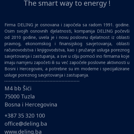
The smart way to energy !
Firma DELING je osnovana i započela sa radom 1991. godine.
Osim svojih osnovnih djelatnosti, kompanija DELING počevši
od 2010 godine, uvela je i novu poslovnu djelatnost iz oblasti
pravnog, ekonomskog i finansijskog savjetovanja, oblasti
računovodstva i knjigovodstva, kao i pružanje usluga poreznog
savjetovanja i zastupanja, a sve u cilju pomoći ino firmama koje
imaju namjeru započeti ili su već započele poslovne aktivnosti u
Bosni i Hercegovini, a potrebne su im moderne i specijalizirane
usluge poreznog savjetovanja i zastupanja.
M4 bb Šići
75000 Tuzla
Bosna i Hercegovina
+387 35 320 100
office@deling.ba
www.deling.ba