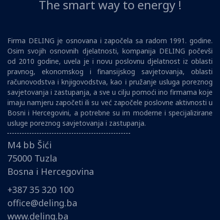
The smart way to energy !
Firma DELING je osnovana i započela sa radom 1991. godine.
Osim svojih osnovnih djelatnosti, kompanija DELING počevši
od 2010 godine, uvela je i novu poslovnu djelatnost iz oblasti
pravnog, ekonomskog i finansijskog savjetovanja, oblasti
računovodstva i knjigovodstva, kao i pružanje usluga poreznog
savjetovanja i zastupanja, a sve u cilju pomoći ino firmama koje
imaju namjeru započeti ili su već započele poslovne aktivnosti u
Bosni i Hercegovini, a potrebne su im moderne i specijalizirane
usluge poreznog savjetovanja i zastupanja.
M4 bb Šići
75000 Tuzla
Bosna i Hercegovina
+387 35 320 100
office@deling.ba
www.deling.ba