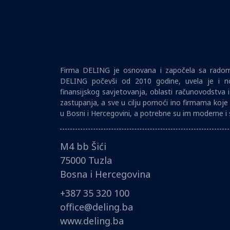
Firma DELING je osnovana i započela sa radom 
DELING počevši od 2010 godine, uvela je i no
finansijskog savjetovanja, oblasti računovodstva 
zastupanja, a sve u cilju pomoći ino firmama koje 
u Bosni i Hercegovini, a potrebne su im moderne i 
M4 bb Šići
75000 Tuzla
Bosna i Hercegovina
+387 35 320 100
office@deling.ba
www.deling.ba