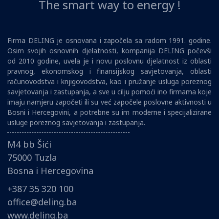
The smart way to energy !
Firma DELING je osnovana i započela sa radom 1991. godine.
Osim svojih osnovnih djelatnosti, kompanija DELING počevši
od 2010 godine, uvela je i novu poslovnu djelatnost iz oblasti
pravnog, ekonomskog i finansijskog savjetovanja, oblasti
računovodstva i knjigovodstva, kao i pružanje usluga poreznog
savjetovanja i zastupanja, a sve u cilju pomoći ino firmama koje
imaju namjeru započeti ili su već započele poslovne aktivnosti u
Bosni i Hercegovini, a potrebne su im moderne i specijalizirane
usluge poreznog savjetovanja i zastupanja.
M4 bb Šići
75000 Tuzla
Bosna i Hercegovina
+387 35 320 100
office@deling.ba
www.deling.ba