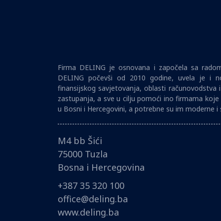
Firma DELING je osnovana i započela sa radom 
DELING počevši od 2010 godine, uvela je i no
finansijskog savjetovanja, oblasti računovodstva 
zastupanja, a sve u cilju pomoći ino firmama koje 
u Bosni i Hercegovini, a potrebne su im moderne i 
M4 bb Šići
75000 Tuzla
Bosna i Hercegovina
+387 35 320 100
office@deling.ba
www.deling.ba