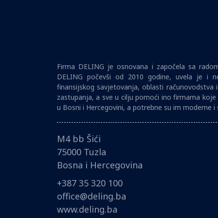
Firma DELING je osnovana i započela sa radom 
DELING počevši od 2010 godine, uvela je i no
finansijskog savjetovanja, oblasti računovodstva 
zastupanja, a sve u cilju pomoći ino firmama koje 
u Bosni i Hercegovini, a potrebne su im moderne i 
M4 bb Šići
75000 Tuzla
Bosna i Hercegovina
+387 35 320 100
office@deling.ba
www.deling.ba