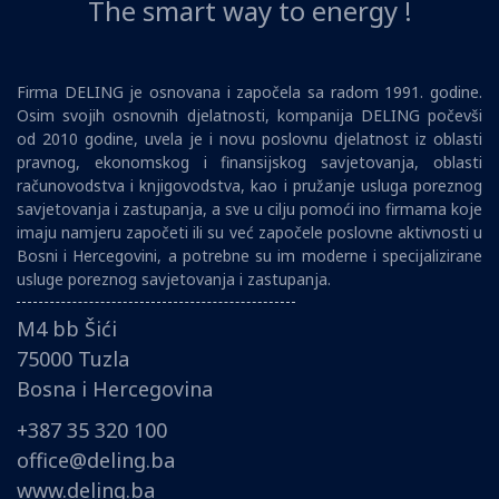
The smart way to energy !
Firma DELING je osnovana i započela sa radom 1991. godine.
Osim svojih osnovnih djelatnosti, kompanija DELING počevši
od 2010 godine, uvela je i novu poslovnu djelatnost iz oblasti
pravnog, ekonomskog i finansijskog savjetovanja, oblasti
računovodstva i knjigovodstva, kao i pružanje usluga poreznog
savjetovanja i zastupanja, a sve u cilju pomoći ino firmama koje
imaju namjeru započeti ili su već započele poslovne aktivnosti u
Bosni i Hercegovini, a potrebne su im moderne i specijalizirane
usluge poreznog savjetovanja i zastupanja.
M4 bb Šići
75000 Tuzla
Bosna i Hercegovina
+387 35 320 100
office@deling.ba
www.deling.ba