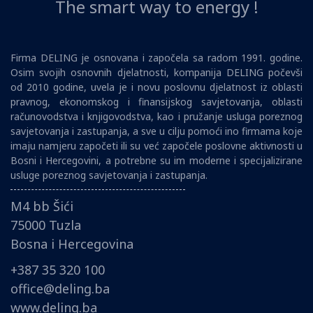
The smart way to energy !
Firma DELING je osnovana i započela sa radom 1991. godine.
Osim svojih osnovnih djelatnosti, kompanija DELING počevši
od 2010 godine, uvela je i novu poslovnu djelatnost iz oblasti
pravnog, ekonomskog i finansijskog savjetovanja, oblasti
računovodstva i knjigovodstva, kao i pružanje usluga poreznog
savjetovanja i zastupanja, a sve u cilju pomoći ino firmama koje
imaju namjeru započeti ili su već započele poslovne aktivnosti u
Bosni i Hercegovini, a potrebne su im moderne i specijalizirane
usluge poreznog savjetovanja i zastupanja.
M4 bb Šići
75000 Tuzla
Bosna i Hercegovina
+387 35 320 100
office@deling.ba
www.deling.ba