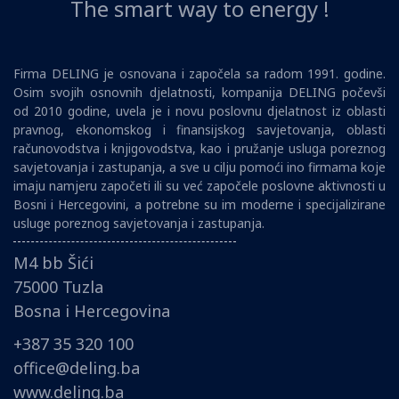
The smart way to energy !
Firma DELING je osnovana i započela sa radom 1991. godine.
Osim svojih osnovnih djelatnosti, kompanija DELING počevši
od 2010 godine, uvela je i novu poslovnu djelatnost iz oblasti
pravnog, ekonomskog i finansijskog savjetovanja, oblasti
računovodstva i knjigovodstva, kao i pružanje usluga poreznog
savjetovanja i zastupanja, a sve u cilju pomoći ino firmama koje
imaju namjeru započeti ili su već započele poslovne aktivnosti u
Bosni i Hercegovini, a potrebne su im moderne i specijalizirane
usluge poreznog savjetovanja i zastupanja.
M4 bb Šići
75000 Tuzla
Bosna i Hercegovina
+387 35 320 100
office@deling.ba
www.deling.ba