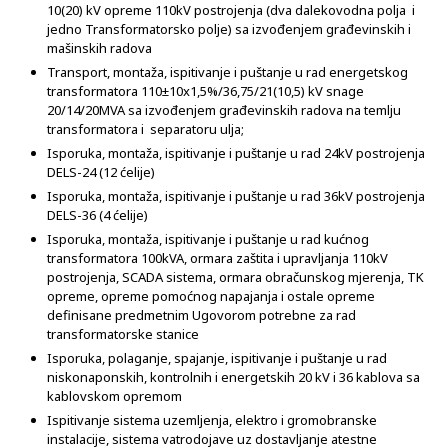
10(20) kV opreme 110kV postrojenja (dva dalekovodna polja i
jedno Transformatorsko polje) sa izvođenjem građevinskih i
mašinskih radova
Transport, montaža, ispitivanje i puštanje u rad energetskog
transformatora 110±10x1,5%/36,75/21(10,5) kV snage
20/14/20MVA sa izvođenjem građevinskih radova na temlju
transformatora i separatoru ulja;
Isporuka, montaža, ispitivanje i puštanje u rad 24kV postrojenja
DELS-24 (12 ćelije)
Isporuka, montaža, ispitivanje i puštanje u rad 36kV postrojenja
DELS-36 (4 ćelije)
Isporuka, montaža, ispitivanje i puštanje u rad kućnog
transformatora 100kVA, ormara zaštita i upravljanja 110kV
postrojenja, SCADA sistema, ormara obračunskog mjerenja, TK
opreme, opreme pomoćnog napajanja i ostale opreme
definisane predmetnim Ugovorom potrebne za rad
transformatorske stanice
Isporuka, polaganje, spajanje, ispitivanje i puštanje u rad
niskonaponskih, kontrolnih i energetskih 20 kV i 36 kablova sa
kablovskom opremom
Ispitivanje sistema uzemljenja, elektro i gromobranske
instalacije, sistema vatrodojave uz dostavljanje atestne