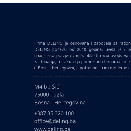
Firma DELING je osnovana i započela sa radom 
DELING počevši od 2010 godine, uvela je i no
finansijskog savjetovanja, oblasti računovodstva 
zastupanja, a sve u cilju pomoći ino firmama koje 
u Bosni i Hercegovini, a potrebne su im moderne i 
M4 bb Šići
75000 Tuzla
Bosna i Hercegovina
+387 35 320 100
office@deling.ba
www.deling.ba