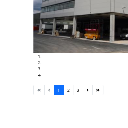
Aerodrom Frankfurt
Camerloher Gimnazija Freising
Hala za održavanje vozova SWM
Fabrika keksa Loacker Heinfels
1
2
3