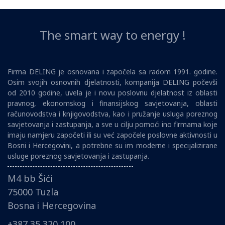
The smart way to energy !
Firma DELING je osnovana i započela sa radom 1991. godine.
Osim svojih osnovnih djelatnosti, kompanija DELING počevši
od 2010 godine, uvela je i novu poslovnu djelatnost iz oblasti
pravnog, ekonomskog i finansijskog savjetovanja, oblasti
računovodstva i knjigovodstva, kao i pružanje usluga poreznog
savjetovanja i zastupanja, a sve u cilju pomoći ino firmama koje
imaju namjeru započeti ili su već započele poslovne aktivnosti u
Bosni i Hercegovini, a potrebne su im moderne i specijalizirane
usluge poreznog savjetovanja i zastupanja.
M4 bb Šići
75000 Tuzla
Bosna i Hercegovina
+387 35 320 100