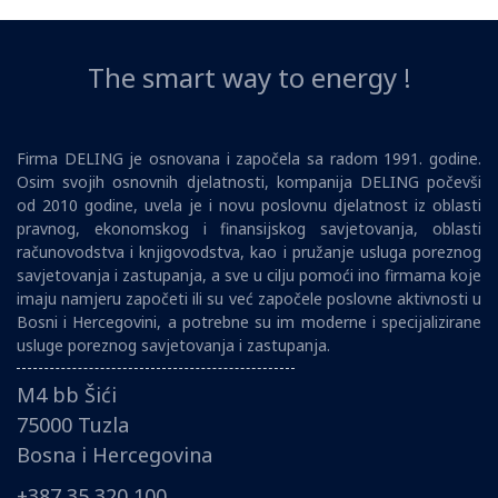
The smart way to energy !
Firma DELING je osnovana i započela sa radom 1991. godine.
Osim svojih osnovnih djelatnosti, kompanija DELING počevši
od 2010 godine, uvela je i novu poslovnu djelatnost iz oblasti
pravnog, ekonomskog i finansijskog savjetovanja, oblasti
računovodstva i knjigovodstva, kao i pružanje usluga poreznog
savjetovanja i zastupanja, a sve u cilju pomoći ino firmama koje
imaju namjeru započeti ili su već započele poslovne aktivnosti u
Bosni i Hercegovini, a potrebne su im moderne i specijalizirane
usluge poreznog savjetovanja i zastupanja.
M4 bb Šići
75000 Tuzla
Bosna i Hercegovina
+387 35 320 100