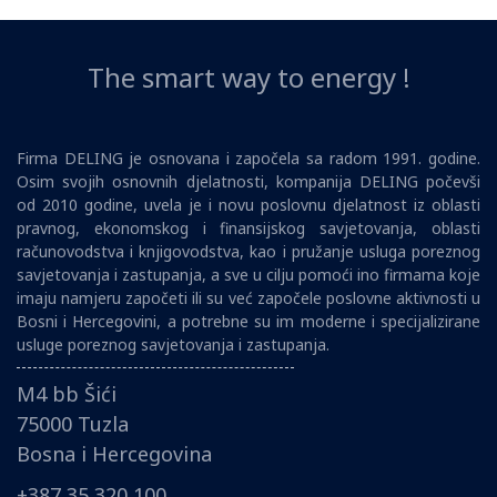
The smart way to energy !
Firma DELING je osnovana i započela sa radom 1991. godine.
Osim svojih osnovnih djelatnosti, kompanija DELING počevši
od 2010 godine, uvela je i novu poslovnu djelatnost iz oblasti
pravnog, ekonomskog i finansijskog savjetovanja, oblasti
računovodstva i knjigovodstva, kao i pružanje usluga poreznog
savjetovanja i zastupanja, a sve u cilju pomoći ino firmama koje
imaju namjeru započeti ili su već započele poslovne aktivnosti u
Bosni i Hercegovini, a potrebne su im moderne i specijalizirane
usluge poreznog savjetovanja i zastupanja.
M4 bb Šići
75000 Tuzla
Bosna i Hercegovina
+387 35 320 100