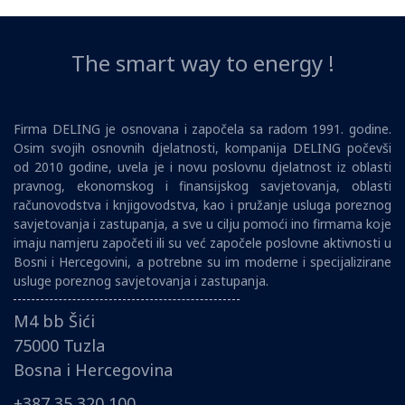
The smart way to energy !
Firma DELING je osnovana i započela sa radom 1991. godine.
Osim svojih osnovnih djelatnosti, kompanija DELING počevši
od 2010 godine, uvela je i novu poslovnu djelatnost iz oblasti
pravnog, ekonomskog i finansijskog savjetovanja, oblasti
računovodstva i knjigovodstva, kao i pružanje usluga poreznog
savjetovanja i zastupanja, a sve u cilju pomoći ino firmama koje
imaju namjeru započeti ili su već započele poslovne aktivnosti u
Bosni i Hercegovini, a potrebne su im moderne i specijalizirane
usluge poreznog savjetovanja i zastupanja.
M4 bb Šići
75000 Tuzla
Bosna i Hercegovina
+387 35 320 100