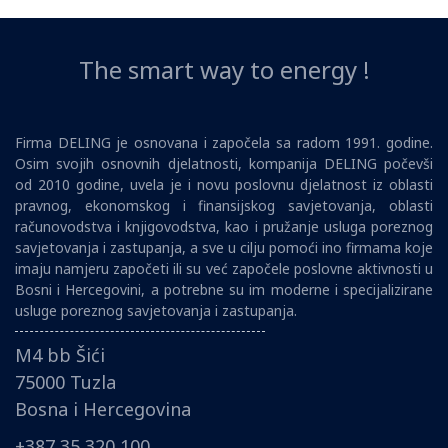
The smart way to energy !
Firma DELING je osnovana i započela sa radom 1991. godine.
Osim svojih osnovnih djelatnosti, kompanija DELING počevši
od 2010 godine, uvela je i novu poslovnu djelatnost iz oblasti
pravnog, ekonomskog i finansijskog savjetovanja, oblasti
računovodstva i knjigovodstva, kao i pružanje usluga poreznog
savjetovanja i zastupanja, a sve u cilju pomoći ino firmama koje
imaju namjeru započeti ili su već započele poslovne aktivnosti u
Bosni i Hercegovini, a potrebne su im moderne i specijalizirane
usluge poreznog savjetovanja i zastupanja.
M4 bb Šići
75000 Tuzla
Bosna i Hercegovina
+387 35 320 100