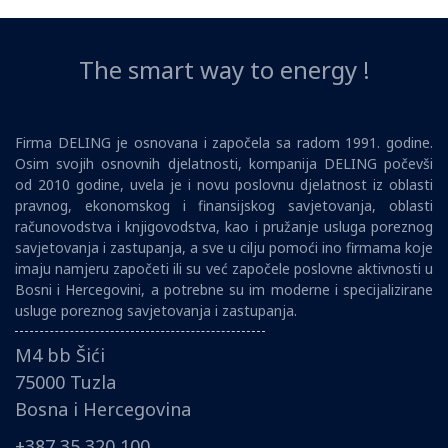
The smart way to energy !
Firma DELING je osnovana i započela sa radom 1991. godine.
Osim svojih osnovnih djelatnosti, kompanija DELING počevši
od 2010 godine, uvela je i novu poslovnu djelatnost iz oblasti
pravnog, ekonomskog i finansijskog savjetovanja, oblasti
računovodstva i knjigovodstva, kao i pružanje usluga poreznog
savjetovanja i zastupanja, a sve u cilju pomoći ino firmama koje
imaju namjeru započeti ili su već započele poslovne aktivnosti u
Bosni i Hercegovini, a potrebne su im moderne i specijalizirane
usluge poreznog savjetovanja i zastupanja.
M4 bb Šići
75000 Tuzla
Bosna i Hercegovina
+387 35 320 100