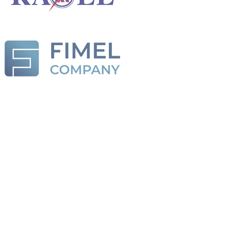
Projektovanje, dizajniranje
& Inžinjering
Elektro i mašinski dio