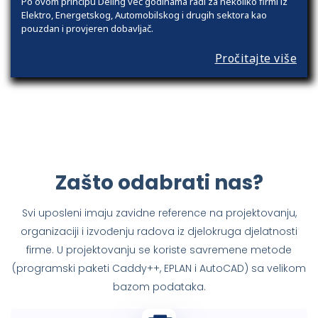
Po ovom principu Deling već godinama radi za nekoliko firmi iz
Elektro, Energetskog, Automobilskog i drugih sektora kao
pouzdan i provjeren dobavljač.
Pročitajte više
Zašto odabrati nas?
Svi uposleni imaju zavidne reference na projektovanju,
organizaciji i izvođenju radova iz djelokruga djelatnosti
firme. U projektovanju se koriste savremene metode
(programski paketi Caddy++, EPLAN i AutoCAD) sa velikom
bazom podataka.