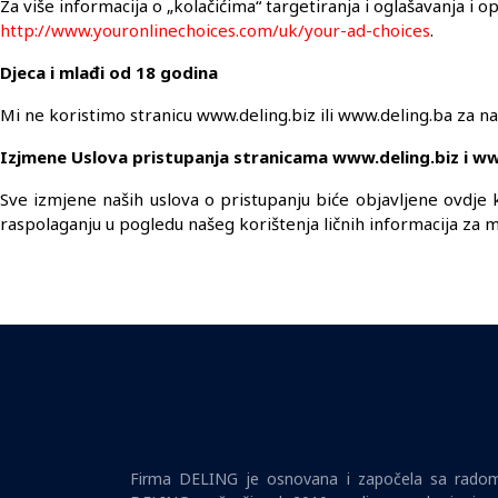
Za više informacija o „kolačićima“ targetiranja i oglašavanja i op
http://www.youronlinechoices.com/uk/your-ad-choices
.
Djeca i mlađi od 18 godina
Mi ne koristimo stranicu www.deling.biz ili www.deling.ba za na
Izjmene Uslova pristupanja stranicama
www.deling.biz i w
Sve izmjene naših uslova o pristupanju biće objavljene ovdje k
raspolaganju u pogledu našeg korištenja ličnih informacija za 
Firma DELING je osnovana i započela sa radom 