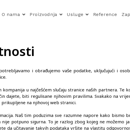
O nama
Proizvodnja
Usluge
Reference
Zap
atnosti
 upotrebljavamo i obrađujemo vaše podatke, uključujući i os
ce.
kompanija u najčešćem slučaju stranice naših partnera. Te komp
in dajete, biti regulisane njihovim pravilima. Svakako na vrijem
prikupljene na njihovoj web stranici.
cija. Naš tim poduzima sve razumne napore kako bismo brinuli
nije potpuno sigurna. To je razlog zbog kojeg ne možemo jamč
ete da učitavanje takvih podataka vršite na vlastitu odgovornos