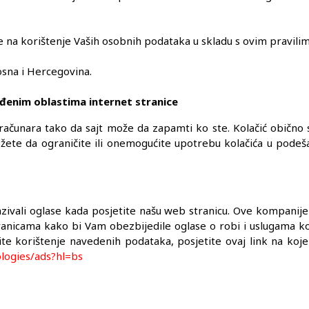
 na korištenje Vaših osobnih podataka u skladu s ovim pravilim
osna i Hercegovina.
eđenim oblastima internet stranice
 računara tako da sajt može da zapamti ko ste. Kolačić obično 
žete da ograničite ili onemogućite upotrebu kolačića u podeš
ivali oglase kada posjetite našu web stranicu. Ove kompanije
nicama kako bi Vam obezbijedile oglase o robi i uslugama koje
e korištenje navedenih podataka, posjetite ovaj link na koj
ologies/ads?hl=bs