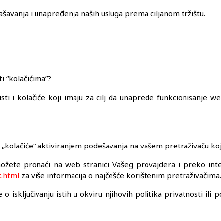
glašavanja i unapređenja naših usluga prema ciljanom tržištu.
i “kolačićima”?
ti i kolačiće koji imaju za cilj da unaprede funkcionisanje w
e „kolačiće“ aktiviranjem podešavanja na vašem pretraživaču ko
možete pronaći na web stranici Vašeg provajdera i preko int
x.html
za više informacija o najčešće korištenim pretraživačima.
o isključivanju istih u okviru njihovih politika privatnosti ili