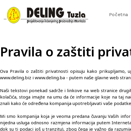
Početna
Pravila o zaštiti priv
Ova Pravila o zaštiti privatnosti opisuju kako prikupljamo,
www.deling.biz i www.deling.ba - putem naše glavne web strani
Naši tekstovi ponekad sadrže i linkove na web stranice drugih 
kolačića, stoga imajte na umu da će informacije koje na taj nač
znali kako će određena kompanija upotrebljavati vaše podatke 
Mi smo kompanija koja je veoma predana čuvanju Vaših informa
nijedna usluga odnosno razmjena informacija putem Interneta 
dok su ti podaci još u tranzitu), zbog čega je važno da razumij