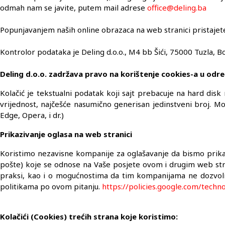
odmah nam se javite, putem mail adrese
office@deling.ba
Popunjavanjem naših online obrazaca na web stranici pristajete
Kontrolor podataka je Deling d.o.o., M4 bb Šići, 75000 Tuzla, B
Deling d.o.o. zadržava pravo na korištenje cookies-a u odr
Kolačić je tekstualni podatak koji sajt prebacuje na hard disk
vrijednost, najčešće nasumično generisan jedinstveni broj. Mo
Edge, Opera, i dr.)
Prikazivanje oglasa na web stranici
Koristimo nezavisne kompanije za oglašavanje da bismo prikaz
pošte) koje se odnose na Vaše posjete ovom i drugim web stra
praksi, kao i o mogućnostima da tim kompanijama ne dozvolit
politikama po ovom pitanju.
https://policies.google.com/techn
Kolačići (Cookies) trećih strana koje koristimo: