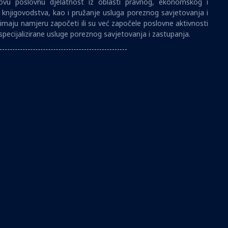
vu poslovnu djelatnost iz oblasti pravnog, ekonomskog i
i knjigovodstva, kao i pružanje usluga poreznog savjetovanja i
imaju namjeru započeti ili su već započele poslovne aktivnosti
specijalizirane usluge poreznog savjetovanja i zastupanja.