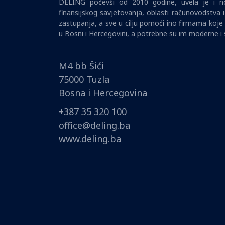
DELING počevši od 2010 godine, uvela je i no
finansijskog savjetovanja, oblasti računovodstva 
zastupanja, a sve u cilju pomoći ino firmama koje 
u Bosni i Hercegovini, a potrebne su im moderne i 
M4 bb Šići
75000 Tuzla
Bosna i Hercegovina
+387 35 320 100
office@deling.ba
www.deling.ba