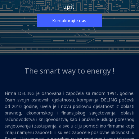
upit.
Kontaktirajte nas
The smart way to energy !
Firma DELING je osnovana i započela sa radom 1991. godine.
Osim svojih osnovnih djelatnosti, kompanija DELING počevši
od 2010 godine, uvela je i novu poslovnu djelatnost iz oblasti
pravnog, ekonomskog i finansijskog savjetovanja, oblasti
računovodstva i knjigovodstva, kao i pružanje usluga poreznog
savjetovanja i zastupanja, a sve u cilju pomoći ino firmama koje
imaju namjeru započeti ili su već započele poslovne aktivnosti u
Bosni i Hercegovini, a potrebne su im moderne i specijalizirane