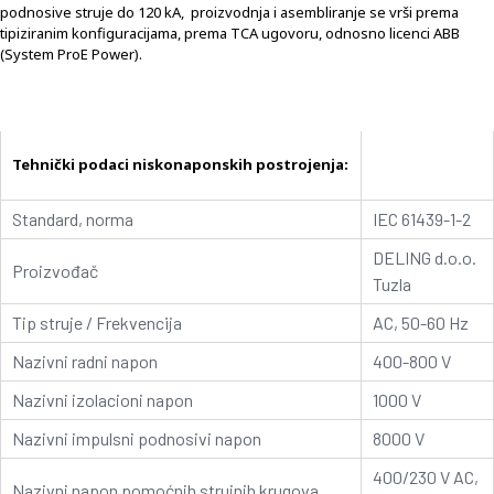
podnosive struje do 120 kA, proizvodnja i asembliranje se vrši prema
tipiziranim konfiguracijama, prema TCA ugovoru, odnosno licenci ABB
(System ProE Power).
Tehnički podaci niskonaponskih postrojenja:
Standard, norma
IEC 61439-1-2
DELING d.o.o.
Proizvođač
Tuzla
Tip struje / Frekvencija
AC, 50-60 Hz
Nazivni radni napon
400-800 V
Nazivni izolacioni napon
1000 V
Nazivni impulsni podnosivi napon
8000 V
400/230 V AC,
Nazivni napon pomoćnih strujnih krugova