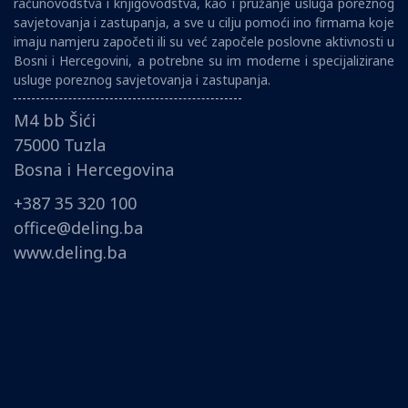
računovodstva i knjigovodstva, kao i pružanje usluga poreznog
savjetovanja i zastupanja, a sve u cilju pomoći ino firmama koje
imaju namjeru započeti ili su već započele poslovne aktivnosti u
Bosni i Hercegovini, a potrebne su im moderne i specijalizirane
usluge poreznog savjetovanja i zastupanja.
M4 bb Šići
75000 Tuzla
Bosna i Hercegovina
+387 35 320 100
office@deling.ba
www.deling.ba