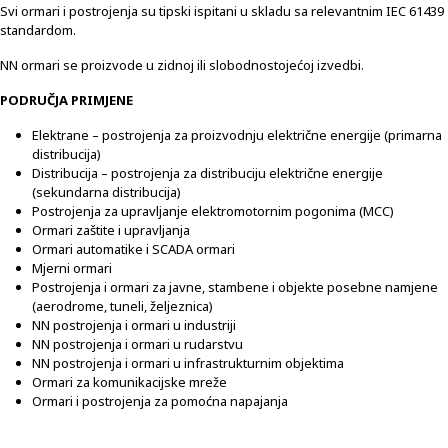
Svi ormari i postrojenja su tipski ispitani u skladu sa relevantnim IEC 61439
standardom.
NN ormari se proizvode u zidnoj ili slobodnostojećoj izvedbi.
PODRUČJA PRIMJENE
Elektrane – postrojenja za proizvodnju električne energije (primarna
distribucija)
Distribucija – postrojenja za distribuciju električne energije
(sekundarna distribucija)
Postrojenja za upravljanje elektromotornim pogonima (MCC)
Ormari zaštite i upravljanja
Ormari automatike i SCADA ormari
Mjerni ormari
Postrojenja i ormari za javne, stambene i objekte posebne namjene
(aerodrome, tuneli, željeznica)
NN postrojenja i ormari u industriji
NN postrojenja i ormari u rudarstvu
NN postrojenja i ormari u infrastrukturnim objektima
Ormari za komunikacijske mreže
Ormari i postrojenja za pomoćna napajanja