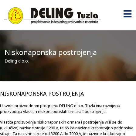
Niskonaponska postrojenja
Deling d.o.o.
NISKONAPONSKA POSTROJENJA
U svom proizvodnom programu DELING d.o.o. Tuzla ima razvijenu
proizvodnju vlastitih niskonaponskih ormara I postrojenja.
Vlastita proizvodnja niskonaponskih ormara i postrojenja vrši se do
(uključivo) nazivne struje 3200 A, te 65 kA nazivne kratkotrajno podnosive
struje. Za nazivne struje od 3200 A do 7000 A, te nazivne kratkotrajno