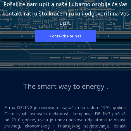
Pošaljite nam upit a naše ljubazno osoblje će Vas
kontaktirati u što kraćem roku i odgovoriti na Vaš
upit.
Kontaktirajte nas
The smart way to energy !
Firma DELING je osnovana i započela sa radom 1991. godine.
Osim svojih osnovnih djelatnosti, kompanija DELING počevši
od 2010 godine, uvela je i novu poslovnu djelatnost iz oblasti
pravnog, ekonomskog i finansijskog savjetovanja, oblasti