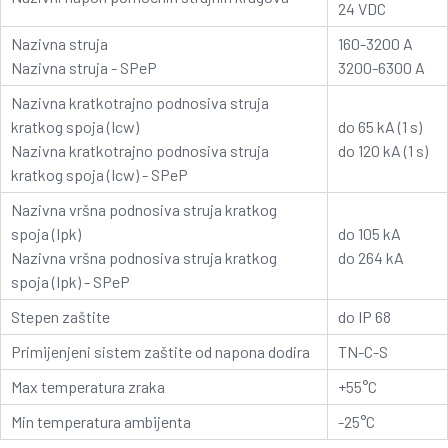
24 VDC
Nazivna struja
160-3200 A
Nazivna struja - SPeP
3200-6300 A
Nazivna kratkotrajno podnosiva struja
kratkog spoja (Icw)
do 65 kA (1 s)
Nazivna kratkotrajno podnosiva struja
do 120 kA (1 s)
kratkog spoja (Icw) - SPeP
Nazivna vršna podnosiva struja kratkog
spoja (Ipk)
do 105 kA
Nazivna vršna podnosiva struja kratkog
do 264 kA
spoja (Ipk) - SPeP
Stepen zaštite
do IP 68
Primijenjeni sistem zaštite od napona dodira
TN-C-S
Max temperatura zraka
+55°C
Min temperatura ambijenta
-25°C