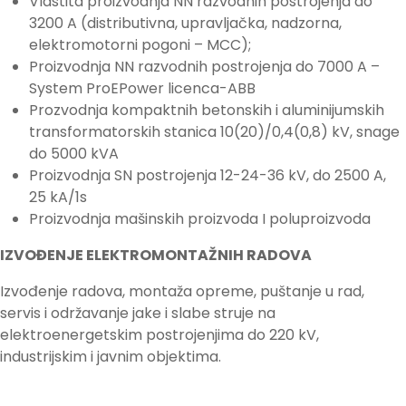
Vlastita proizvodnja NN razvodnih postrojenja do
3200 A (distributivna, upravljačka, nadzorna,
elektromotorni pogoni – MCC);
Proizvodnja NN razvodnih postrojenja do 7000 A –
System ProEPower licenca-ABB
Prozvodnja kompaktnih betonskih i aluminijumskih
transformatorskih stanica 10(20)/0,4(0,8) kV, snage
do 5000 kVA
Proizvodnja SN postrojenja 12-24-36 kV, do 2500 A,
25 kA/1s
Proizvodnja mašinskih proizvoda I poluproizvoda
IZVOĐENJE ELEKTROMONTAŽNIH RADOVA
Izvođenje radova, montaža opreme, puštanje u rad,
servis i održavanje jake i slabe struje na
elektroenergetskim postrojenjima do 220 kV,
industrijskim i javnim objektima.