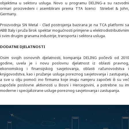
objektima u sektoru usluga. Novo u programu DELING-a su razvodni
ormari proizvedeni i asemblirani prema TTA licenci Striebel & John,
Germany.
Proizvodnja SN Metal - Clad postrojenja bazirana je na TCA platformi sa
ABB Italy i pruža širok spektar mogućnosti primjene u elektrodistributivnim
i svim drugim granama industrije, transporta i sektora usluga.
DODATNE DJELATNOSTI
Osim svojih osnovnih djelatnosti, kompanija DELING počevši od 2010
godine, uvela je i novu poslovnu djelatnost iz oblasti pravnog,
ekonomskog i finansijskog savjetovanja, oblasti računovodstva i
knjigovodstva, kao i pružanje usluga poreznog savjetovanja i zastupanja,
a sve u cilju pomoći ino firmama koje imaju namjeru započeti ili su već
započele poslovne aktivnosti u Bosni i Hercegovini, a potrebne su im
moderne i specijalizirane usluge poreznog savjetovanja i zastupanja.