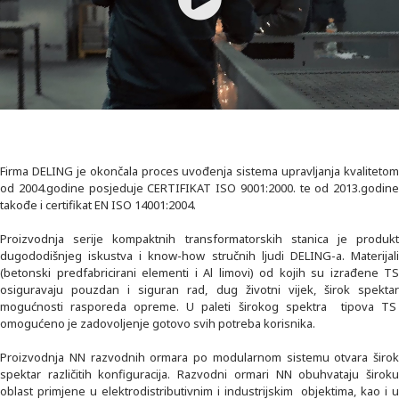
Firma DELING je okončala proces uvođenja sistema upravljanja kvalitetom
od 2004.godine posjeduje CERTIFIKAT ISO 9001:2000. te od 2013.godine
takođe i certifikat EN ISO 14001:2004.
Proizvodnja serije kompaktnih transformatorskih stanica je produkt
dugododišnjeg iskustva i know-how stručnih ljudi DELING-a. Materijali
(betonski predfabricirani elementi i Al limovi) od kojih su izrađene TS
osiguravaju pouzdan i siguran rad, dug životni vijek, širok spektar
mogućnosti rasporeda opreme. U paleti širokog spektra tipova TS
omogućeno je zadovoljenje gotovo svih potreba korisnika.
Proizvodnja NN razvodnih ormara po modularnom sistemu otvara širok
spektar različitih konfiguracija. Razvodni ormari NN obuhvataju široku
oblast primjene u elektrodistributivnim i industrijskim objektima, kao i u