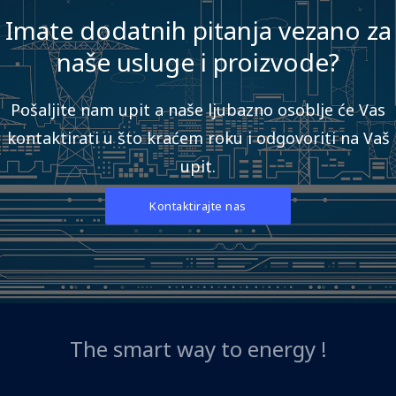
Imate dodatnih pitanja vezano za
naše usluge i proizvode?
Pošaljite nam upit a naše ljubazno osoblje će Vas
kontaktirati u što kraćem roku i odgovoriti na Vaš
upit.
Kontaktirajte nas
The smart way to energy !