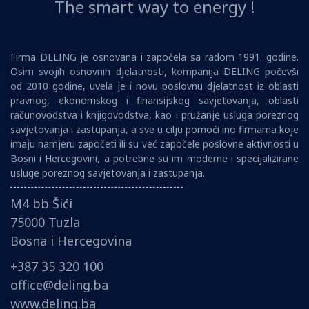
The smart way to energy !
Firma DELING je osnovana i započela sa radom 1991. godine.
Osim svojih osnovnih djelatnosti, kompanija DELING počevši
od 2010 godine, uvela je i novu poslovnu djelatnost iz oblasti
pravnog, ekonomskog i finansijskog savjetovanja, oblasti
računovodstva i knjigovodstva, kao i pružanje usluga poreznog
savjetovanja i zastupanja, a sve u cilju pomoći ino firmama koje
imaju namjeru započeti ili su već započele poslovne aktivnosti u
Bosni i Hercegovini, a potrebne su im moderne i specijalizirane
usluge poreznog savjetovanja i zastupanja.
M4 bb Šići
75000 Tuzla
Bosna i Hercegovina
+387 35 320 100
office@deling.ba
www.deling.ba