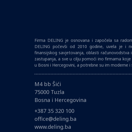
Firma DELING je osnovana i započela sa radom 
DELING počevši od 2010 godine, uvela je i no
finansijskog savjetovanja, oblasti računovodstva 
zastupanja, a sve u cilju pomoći ino firmama koje 
u Bosni i Hercegovini, a potrebne su im moderne i 
M4 bb Šići
75000 Tuzla
Bosna i Hercegovina
+387 35 320 100
office@deling.ba
www.deling.ba