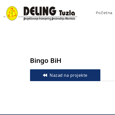
Početna
Bingo BiH
Nazad na projekte