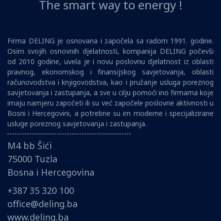
The smart way to energy !
Firma DELING je osnovana i započela sa radom 1991. godine.
Osim svojih osnovnih djelatnosti, kompanija DELING počevši
od 2010 godine, uvela je i novu poslovnu djelatnost iz oblasti
pravnog, ekonomskog i finansijskog savjetovanja, oblasti
računovodstva i knjigovodstva, kao i pružanje usluga poreznog
savjetovanja i zastupanja, a sve u cilju pomoći ino firmama koje
imaju namjeru započeti ili su već započele poslovne aktivnosti u
Bosni i Hercegovini, a potrebne su im moderne i specijalizirane
usluge poreznog savjetovanja i zastupanja.
M4 bb Šići
75000 Tuzla
Bosna i Hercegovina
+387 35 320 100
office@deling.ba
www.deling.ba