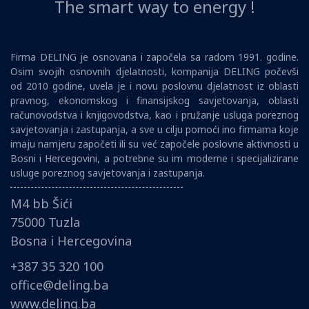
The smart way to energy !
Firma DELING je osnovana i započela sa radom 1991. godine.
Osim svojih osnovnih djelatnosti, kompanija DELING počevši
od 2010 godine, uvela je i novu poslovnu djelatnost iz oblasti
pravnog, ekonomskog i finansijskog savjetovanja, oblasti
računovodstva i knjigovodstva, kao i pružanje usluga poreznog
savjetovanja i zastupanja, a sve u cilju pomoći ino firmama koje
imaju namjeru započeti ili su već započele poslovne aktivnosti u
Bosni i Hercegovini, a potrebne su im moderne i specijalizirane
usluge poreznog savjetovanja i zastupanja.
M4 bb Šići
75000 Tuzla
Bosna i Hercegovina
+387 35 320 100
office@deling.ba
www.deling.ba