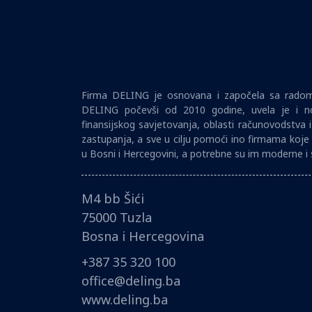
Firma DELING je osnovana i započela sa radom 
DELING počevši od 2010 godine, uvela je i no
finansijskog savjetovanja, oblasti računovodstva 
zastupanja, a sve u cilju pomoći ino firmama koje 
u Bosni i Hercegovini, a potrebne su im moderne i 
M4 bb Šići
75000 Tuzla
Bosna i Hercegovina
+387 35 320 100
office@deling.ba
www.deling.ba