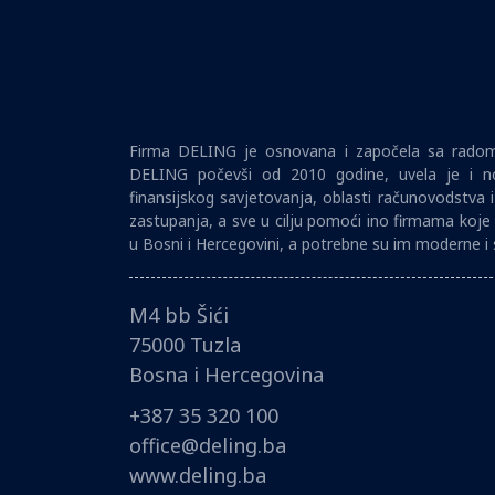
Firma DELING je osnovana i započela sa radom 
DELING počevši od 2010 godine, uvela je i no
finansijskog savjetovanja, oblasti računovodstva 
zastupanja, a sve u cilju pomoći ino firmama koje 
u Bosni i Hercegovini, a potrebne su im moderne i 
M4 bb Šići
75000 Tuzla
Bosna i Hercegovina
+387 35 320 100
office@deling.ba
www.deling.ba